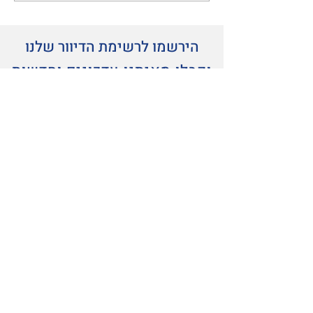
הירשמו לרשימת הדיוור שלנו
וקבלו מאיתנו עדכונים וחדשות
שלח
צרו איתנו קשר
אתם מוזמנים לשלוח לנו הודעה בכל נושא ונשמח לחזור אליכם
בהקדם
איגוד הטאקוונדו בישראל (ע"ר)
משרד:
רחוב דוד איילון 1 איצטדיון טדי יציע