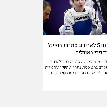
מקום 5 לאבישג סמברג בפיינל
ד פרי באנגליה
 חמישי לאבישג סמברג בפיינל גרנדפרי,
יים במנצ׳סטר. בתחרות היוקרתית אליה
מוזמנות 15 המתחרות הטובות בעולם, פתחה
ג בשלב שמינית הגמר מול אלופת העולם
בשנתיים האחרונות לנה סטוקוביץ מקרואטיה (46
ק״ג), וניצחה את הקרב החשוב 2-1 במערכות.
 רבע הגמר נעצרה אבישג מול אלופת
העולם משנה שעברה (49 ק״ג) ממקסיקו 2-0