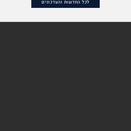
כמה גאווה
במער
לכל החדשות והעדכונים
החמי
יחיע
הנבח