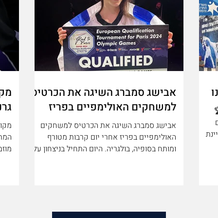
ו
אבישג סמברג השיגה את הכרטיס
לכל החדשות והעדכונים
למשחקים האולימפיים בפריז
גרנ
אבישג סמברג השיגה את הכרטיס למשחקים
מקום
ינת
האולימפיים בפריז אחרי יום קרבות מטורף
המתק
וד
ומותח בסופיה, בולגריה. היום התחיל בניצחון על
מתחרה מבלרוס בשלב שמינית הגמר, לאחר מכן
אביש
בשלב רבע הגמר ניצחון בקרב מותח והפכפך נגד
המתחרה הבולגריה כשהקהל המקומי עושה הרבה
רעש ברקע, ובקרב האחרון והמכריע בשלב חצי
בשלב
מה גמר ניצחה מתחרה מבוסניה בהופעה מצוינת.