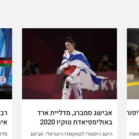
הישגים
יפות
אבישג סמברג, מדליית ארד
רבק
באולימפיאדת טוקיו 2020
אירו
אנדו
הישג היסטורי לטאקוונדו הישראלי. אבישג
מדלי