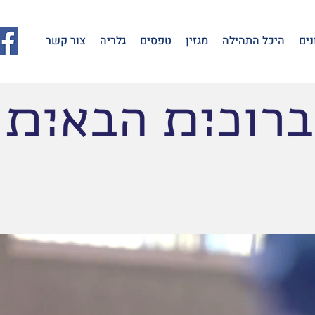
נים
היכל התהילה
מגזין
טפסים
גלריה
צור קשר
 של איגוד הטאקוונ
ם, החדשות והקישורים למידע הרלוונטי לפעי