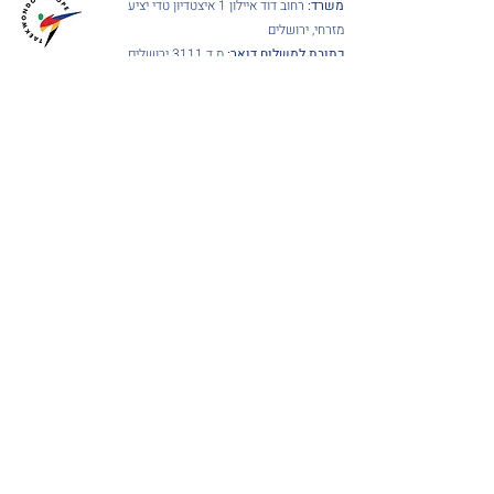
משרד:
רחוב דוד איילון 1 איצטדיון טדי יציע
מזרחי, ירושלים
כתובת למשלוח דואר:
ת.ד 3111 ירושלים
9103002
טלפון:
02-6780175
פקס:
02-6790479
דוא"ל:
office@tkd.org.il