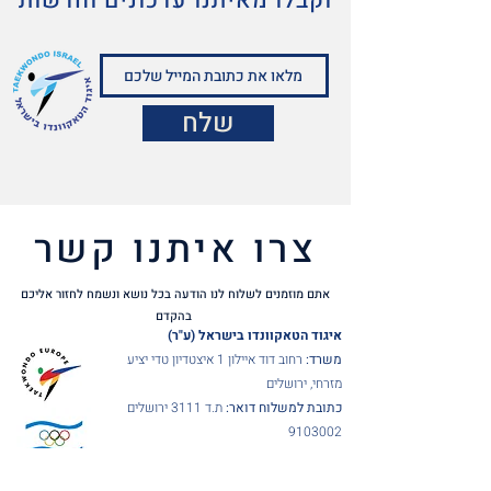
וקבלו מאיתנו עדכונים וחדשות
שלח
צרו איתנו קשר
אתם מוזמנים לשלוח לנו הודעה בכל נושא ונשמח לחזור אליכם
בהקדם
איגוד הטאקוונדו בישראל (ע"ר)
משרד:
רחוב דוד איילון 1 איצטדיון טדי יציע
מזרחי, ירושלים
כתובת למשלוח דואר:
ת.ד 3111 ירושלים
9103002
טלפון:
02-6780175
פקס:
02-6790479