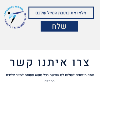
שלח
צרו איתנו קשר
אתם מוזמנים לשלוח לנו הודעה בכל נושא ונשמח לחזור אליכם
בהקדם
איגוד הטאקוונדו בישראל (ע"ר)
משרד:
רחוב דוד איילון 1 איצטדיון טדי יציע
מזרחי, ירושלים
כתובת למשלוח דואר:
ת.ד 3111 ירושלים
9103002
טלפון:
02-6780175
פקס:
02-6790479
דוא"ל:
office@tkd.org.il